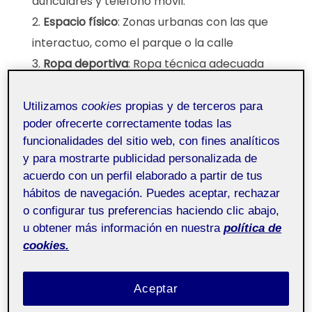
auriculares y teléfono móvil.
Espacio físico
: Zonas urbanas con las que
interactuo, como el parque o la calle
Ropa deportiva
: Ropa técnica adecuada
para hacer deporte, zapatillas para correr y
riñonera.
Utilizamos
cookies
propias y de terceros para
poder ofrecerte correctamente todas las
funcionalidades del sitio web, con fines analíticos
Preparación
y para mostrarte publicidad personalizada de
acuerdo con un perfil elaborado a partir de tus
hábitos de navegación. Puedes aceptar, rechazar
Antes de salir a correr, en casa aprovecho para
o configurar tus preferencias haciendo clic abajo,
preparme para la actividad física
.
u obtener más información en nuestra
política de
cookies.
Una hora antes de salir,
me tomo un café
.
Esto es para activar el metabolismo y tener
Aceptar
más energía.