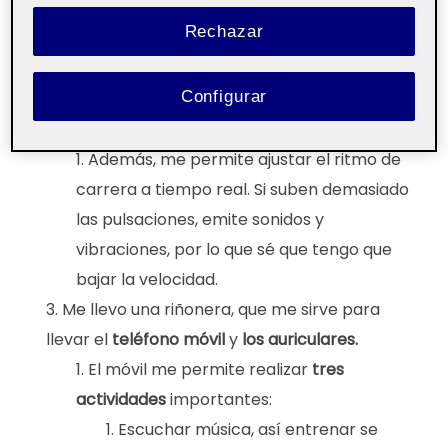
Me visto con
ropa deportiva
. Utilizo legging,
Rechazar
ropa técnica, y zapatillas de running. Además,
utilizo un
reloj inteligente
, que me ayudará a
Configurar
medir las pulsaciones y a registrar el
entrenamiento.
Además, me permite ajustar el ritmo de
carrera a tiempo real. Si suben demasiado
las pulsaciones, emite sonidos y
vibraciones, por lo que sé que tengo que
bajar la velocidad.
Me llevo una riñonera, que me sirve para
llevar el
teléfono móvil
y
los auriculares.
El móvil me permite realizar
tres
actividades
importantes:
Escuchar música, así entrenar se