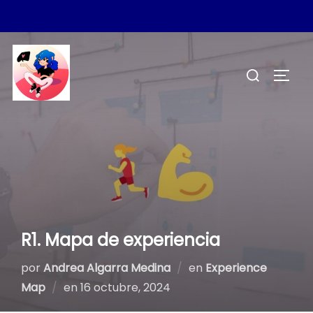
Saltar
al
Buscar:
ALTER
contenido
R1. Mapa de experiencia
por
Andrea Algarra Medina
en
Experience
Publicado
Map
en
16 octubre, 2024
el