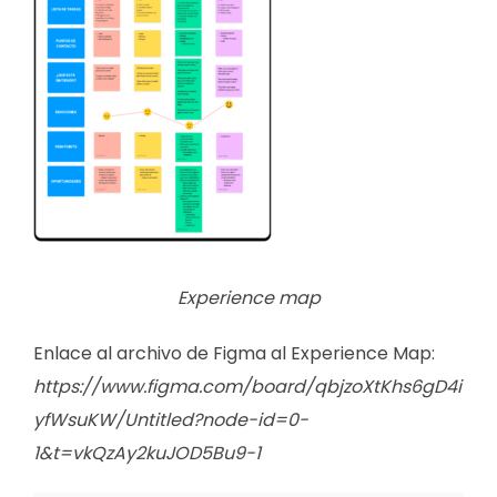
Experience map
Enlace al archivo de Figma al Experience Map:
https://www.figma.com/board/qbjzoXtKhs6gD4i
yfWsuKW/Untitled?node-id=0-
1&t=vkQzAy2kuJOD5Bu9-1