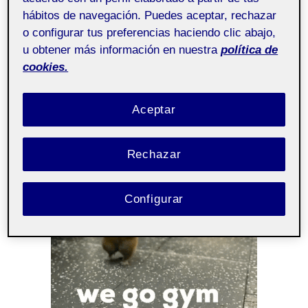
En general, la app me permite hacer lo que
hábitos de navegación. Puedes aceptar, rechazar
o configurar tus preferencias haciendo clic abajo,
quiero como usuaria, aunque tanto yo como
u obtener más información en nuestra
política de
otras personas de mi entorno nos hemos
cookies.
encontrado con algunos problemas de
usabilidad.
Aceptar
Rechazar
Configurar