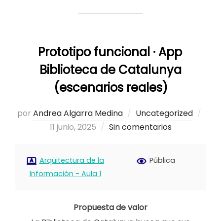
Prototipo funcional · App
Biblioteca de Catalunya
(escenarios reales)
Publ
por
Andrea Algarra Medina
Uncategorized
el
11 junio, 2025
Sin comentarios
Arquitectura de la
Pública
Información - Aula 1
Propuesta de valor