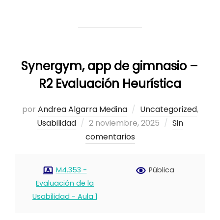
Synergym, app de gimnasio –
R2 Evaluación Heurística
por
Andrea Algarra Medina
Uncategorized
,
Publicado
Usabilidad
2 noviembre, 2025
Sin
el
comentarios
M4.353 -
Pública
Evaluación de la
Usabilidad - Aula 1