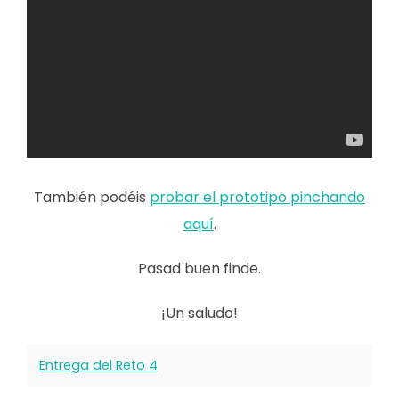
También podéis
probar el prototipo pinchando
aquí
.
Pasad buen finde.
¡Un saludo!
Entrega del Reto 4