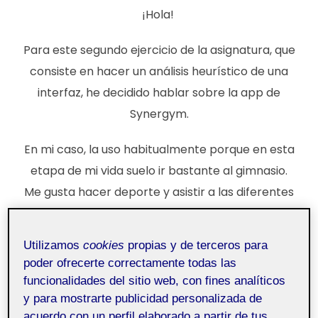
¡Hola!
Para este segundo ejercicio de la asignatura, que
consiste en hacer un análisis heurístico de una
interfaz, he decidido hablar sobre la app de
Synergym.
En mi caso, la uso habitualmente porque en esta
etapa de mi vida suelo ir bastante al gimnasio.
Me gusta hacer deporte y asistir a las diferentes
clases que ofrecen. Desde que abrieron este
gym en mi barrio, han actualizado un par de
Utilizamos
cookies
propias y de terceros para
veces la aplicación móvil. La versión actual está
poder ofrecerte correctamente todas las
disponible desde julio de este año, es decir, lleva
funcionalidades del sitio web, con fines analíticos
unos cuatro meses activa (a día de hoy).
y para mostrarte publicidad personalizada de
acuerdo con un perfil elaborado a partir de tus